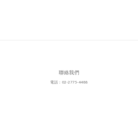
聯絡我們
電話：02-2775-4488
周一至周日(11:00~20:00)
圓碩有限公司
地址：台北市大安區光復南路290巷1號
統一編號：25134890