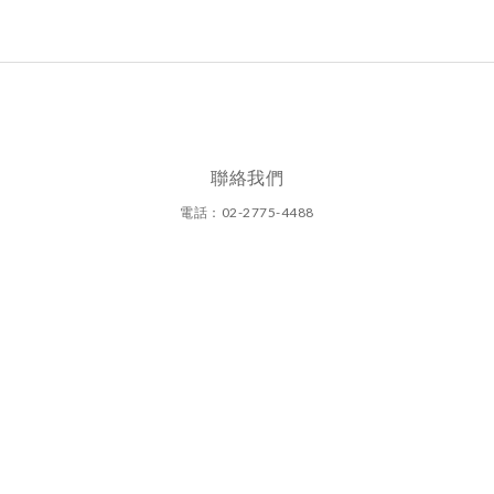
聯絡我們
電話：02-2775-4488
周一至周日(11:00~20:00)
圓碩有限公司
地址：台北市大安區光復南路290巷1號
統一編號：25134890
隱私條款 | 條款及細則 | 2019 © 筷子餐廳｜筷子小廚