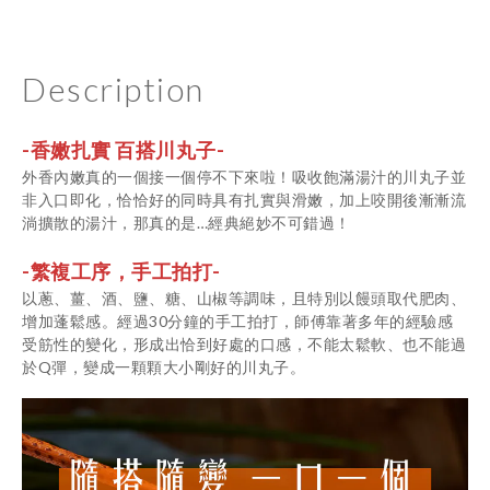
Description
-香嫩扎實 百搭川丸子-
外香內嫩真的一個接一個停不下來啦！吸收飽滿湯汁的川丸子並
非入口即化，恰恰好的同時具有扎實與滑嫩，加上咬開後漸漸流
淌擴散的湯汁，那真的是…經典絕妙不可錯過！
-繁複工序，手工拍打-
以蔥、薑、酒、鹽、糖、山椒等調味，且特別以饅頭取代肥肉、
增加蓬鬆感。經過30分鐘的手工拍打，師傅靠著多年的經驗感
受筋性的變化，形成出恰到好處的口感，不能太鬆軟、也不能過
於Q彈，變成一顆顆大小剛好的川丸子。