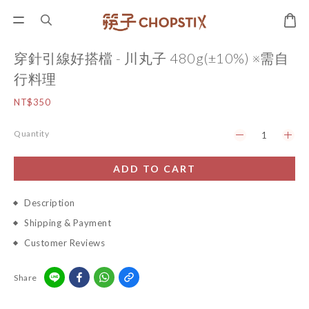
穿針引線好搭檔 - 川丸子 480g(±10%) ※需自
行料理
NT$350
Quantity
ADD TO CART
Description
Shipping & Payment
Customer Reviews
Share