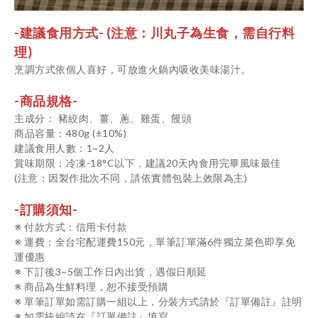
-建議食用方式- (注意：川丸子為生食，需自行料
理)
烹調方式依個人喜好，可放進火鍋內吸收美味湯汁。
-商品規格-
主成分： 豬絞肉、薑、蔥、雞蛋、饅頭
商品容量：480g (±10%)
建議食用人數：1~2人
賞味期限：冷凍-18°C以下，建議20天內食用完畢風味最佳
(注意：因製作批次不同，請依實體包裝上效限為主)
-訂購須知-
※ 付款方式：信用卡付款
※ 運費：全台宅配運費150元，單筆訂單滿6件獨立菜色即享免
運優惠
※ 下訂後3~5個工作日內出貨，遇假日順延
※ 商品為生鮮料理，恕不接受預購
※ 單筆訂單如需訂購一組以上，分裝方式請於『訂單備註』註明
※ 如需統編請在『訂單備註』填寫