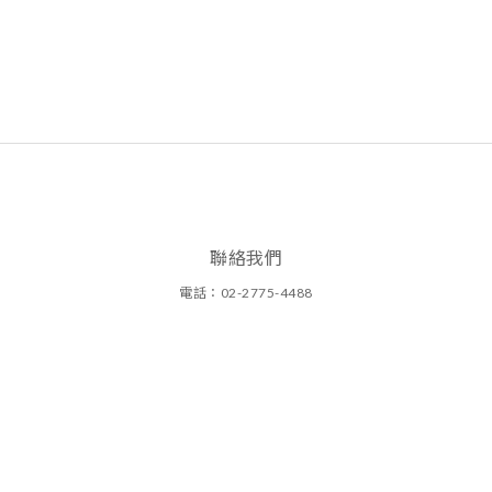
聯絡我們
電話：02-2775-4488
周一至周日(11:00~20:00)
圓碩有限公司
地址：台北市大安區光復南路290巷1號
統一編號：25134890