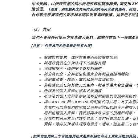
用卡資訊，以便按照您的指示向您收取相關服務費; 當
使用 
S
險管理。 
 [注意：添加您與之共用此資訊的任何其他供應商。例如
合作夥伴根據我們的要求和本隱私政策處理數據。如果您不同
（2） 共用
我們不會與任何第三方共享個人資料，除非存在以下一種或多
[注意： 包括適用於您業務的所有內容]
根據您的要求，或經您事先明確授權或同意;
與履行我們在法律法規下的義務有關;
與國家安全、國防安全直接相關的;
與公共安全、公共衛生和重大公共利益直接相關的;
與刑事偵查、起訴、審判和執行直接相關;
為維護您
或任何其他人的生命、財產等重大合法權益
，
所涉及的個人資料由您
向公眾揭露
;
所涉及的個人資料是從合法和公開揭露的資訊中蒐集的
與 SHOPLINE 和 SHOPLINE 的附屬公司共
意我們可以與我們的附屬公司共用您和您的客戶的個人
用和處理個人資料，我們將再次尋求您的授權和同意。
與我們的第三方合作夥伴共享：我們只會出於合法、正
資料
，除非法律或法規另有規定。通常，這些第三方合
[如果您使用第三方营銷應用程式蒐集有關您商店上買家活動的資訊，