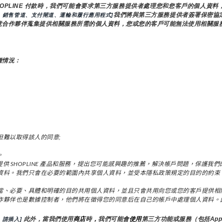
HOPLINE 付款時，我們可能會要求第三方服務提供者處理您和您客戶的個人資
我們將與第三方服務提供者簽署保密協
，銷售管道、支付閘道、運輸和履行應用程式]
意合作夥伴蒐集提供相關服務所需的個人資料，您或您的客戶可能無法使用相關服
種情況：
但難以取得該人的同意;
。
用：為了向您提供 SHOPLINE 產品和服務，提出您可能感興趣的推薦，解決帳戶問題
資料。我們只會在必要的範圍內共享個人資料，並受本隱私政策規定的目的的約束
當、必要、具體和明確的目的共用個人資料，並且只會共用向您或您的客戶提供相
作夥伴也是數據控制者，他們將在徵得您的同意后在自己的帳戶中處理個人資料。
 此外，當我們使用
商店
時
，
我們可能會
使用
第三方功能或服務（包括App
請插入]