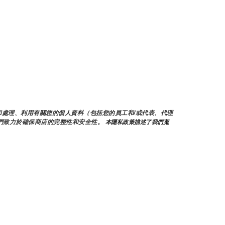
蒐集和處理、利用有關您的個人資料（包括您的員工和/或代表、代理
們致力於確保商店的完整性和安全性。
 本隱私政策描述了我們蒐