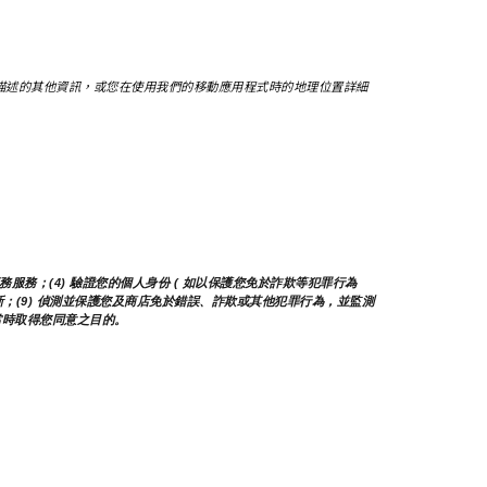
描述的其他資訊，或您在使用我們的移動應用程式時的地理位置詳細
服務；(4) 驗證您的個人身份 ( 如以保護您免於詐欺等犯罪行為 
務及更新；(9) 偵測並保護您及商店免於錯誤、詐欺或其他犯罪行為，並監測
集當時取得您同意之目的。