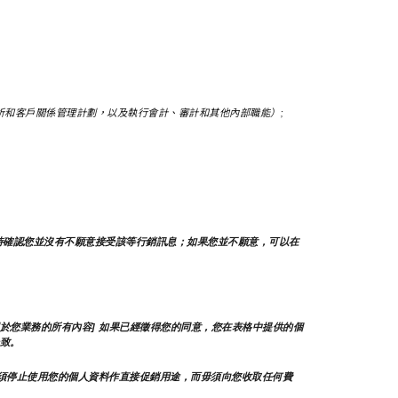
和客戶關係管理計劃，以及執行會計、審計和其他內部職能）;
時確認您並沒有不願意接受該等行銷訊息；如果您並不願意，可以在
於您業務的所有內容] 如果已經徵得您的同意，您在表格中提供的個
致。
須停止使用您的個人資料作直接促銷用途，而毋須向您收取任何費