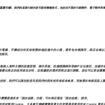
直接行銷
。我們的直接行銷內容可能有幾種形式，包括但不限於行銷郵件、電子郵件和
在您的電腦，手機或任何其他智慧終端設備中的小檔，通常包含標識符，商店名稱
其他資訊。
術蒐集個人資料主體的設備型號、操作系統、設備標識碼和登錄IP位址資訊，並緩
不斷優化商店的使用者友好性，並根據您的需求對商店進行調整。您也可以更改瀏覽
其他類似技術，我們可以識別您是否是我們的既有使用者或者會員，而無需在每個頁面上
瀏覽器都具有「請勿追蹤」功能，可向商店發送「請勿追蹤」 請求。
禁用Cookie。大多數互聯網瀏覽器還允許您選擇是禁用所有 Cookie 還是僅