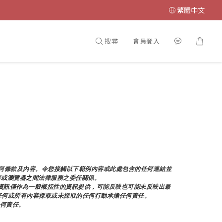
繁體中文
搜尋
會員登入
任何條款及內容。令您接觸以下範例內容或此處包含的任何連結並
者或瀏覽器
之
間法律服務之委任關係。
資訊僅作為一般概括性的資訊提供，可能反映也可能未反映出最
面的任何或所有內容採取或未採取的任何行動承擔任何責任。
任何責任。