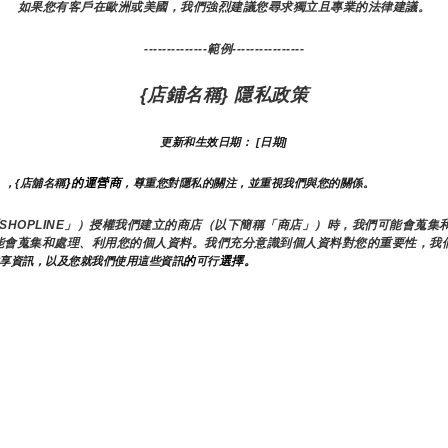
如果您有客戶在歐洲或美國，我們強烈建議您尋求獨立且專業的法律建議。
--------------範例----------------
{店鋪名稱} 隱私政策
更新和生效日期： [日期]
}的運營商
），{店舖名稱
，尊重您對隱私的關注，並重視我們與您的關係。 
下簡稱「SHOPLINE」）授權我們建立的商店（以下簡稱「商店」）時，我們可能會
能會蒐集和處理、利用您的個人資料。我們充分意識到個人資料對您的重要性，我
的
選擇。
享資訊，以及您就我們使用這些資訊
可行