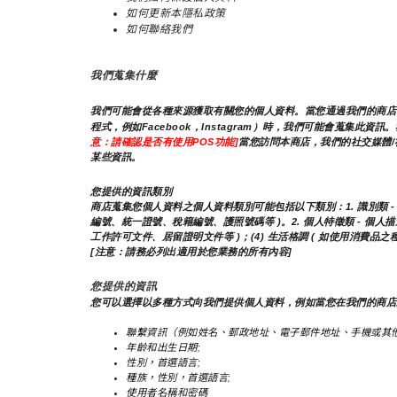
如何更新本隱私政策
如何聯絡我們
我們蒐集什麼
我們可能會從各種來源獲取有關您的個人資料。當您通過我們的商店、
程式，例如Facebook，Instagram）時，我們可能會蒐
意：請確認是否有使用POS功能]
當您訪問本商店，我們的社交媒體/
某些資訊。
您提供的資訊類別
商店蒐集您個人資料之個人資料類別可能包括以下類別：1. 識別類 - (1
編號、統一證號、稅籍編號、護照號碼等 )。2. 個人特徵類 - 個人描述 
工作許可文件、居留證明文件等 )；(4) 生活格調 ( 如使用消費品
[注意：請務必列出適用於您業務的所有內容]
您提供的資訊
您可以選擇以多種方式向我們提供個人資料，例如當您在我們的商店
聯繫資訊（例如姓名、郵政地址、電子郵件地址、手機或其他
年齡和出生日期;
性別，首選語言;
種族，性別，首選語言;
使用者名稱和密碼