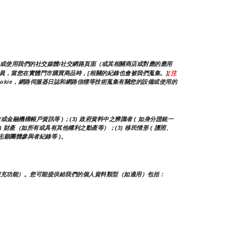
/或使用我們的社交媒體/社交網路頁面（或其相關商店或對應的應用
的會員，當您在實體門市購買商品時，[相關的紀錄也會被我們蒐集。]
[注
okie，網路伺服器日誌和網路信標等技術蒐集有關您的設備或使用的
卡或金融機構帳戶資訊等 )；(3) 政府資料中之辨識者 ( 如身分證統一
(2) 財產（如所有或具有其他權利之動產等）；(3) 移民情形 ( 護照、
他志願團體參與者紀錄等 )。
擴充功能）。您可能提供給我們的個人資料類型（如適用）包括：