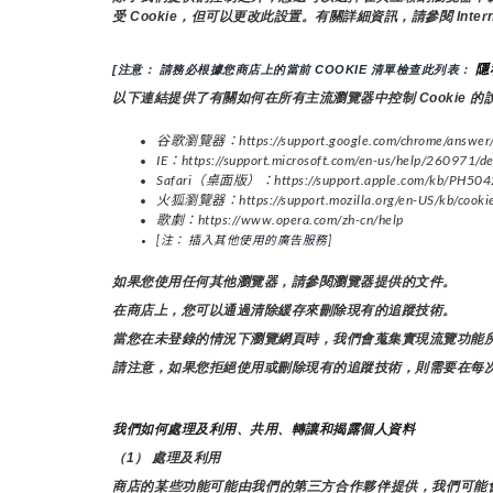
受 Cookie，但可以更改此設置。有關詳細資訊，請參閱 Int
隱
[注意： 請務必根據您商店上的當前 COOKIE 清單檢查此列表： 
以下連結提供了有關如何在所有主流瀏覽器中控制 Cookie 的
谷歌瀏覽器：https://support.google.com/chrome/answer
IE：https://support.microsoft.com/en-us/help/260971/des
Safari（桌面版）：https://support.apple.com/kb/PH5042
火狐瀏覽器：https://support.mozilla.org/en-US/kb/cookies-
歌劇：https://www.opera.com/zh-cn/help
[注： 插入其他使用的廣告服務]
如果您使用任何其他瀏覽器，請參閱瀏覽器提供的文件。
在商店上，您可以通過清除緩存來刪除現有的追蹤技術。
當您在未登錄的情況下瀏覽網頁時，我們會蒐集實現流覽功能所需
請注意，如果您拒絕使用或刪除現有的追蹤技術，則需要在每
我們如何處理及利用、共用、轉讓和揭露個人資料
（1） 處理及利用
商店的某些功能可能由我們的第三方合作夥伴提供，我們可能