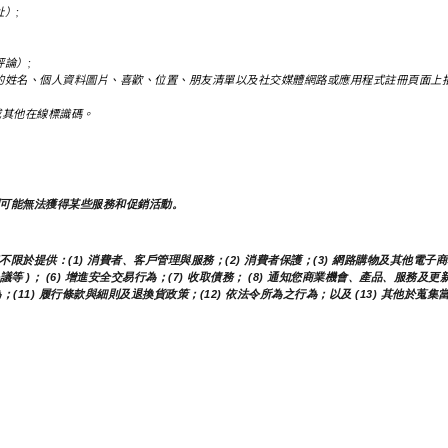
）;
論）;
的姓名、個人資料圖片、喜歡、位置、朋友清單以及社交媒體網路或應用程式註冊頁面上
址或其他在線標識碼。
可能無法獲得某些服務和促銷活動。
提供：(1) 消費者、客戶管理與服務；(2) 消費者保護；(3) 網路購物及其他電子商務
議等 )； (6) 增進安全交易行為；(7) 收取債務； (8) 通知您商業機會、產品、服
(11) 履行條款與細則及退換貨政策；(12) 依法令所為之行為；以及 (13) 其他於蒐