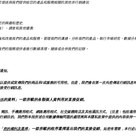
發送與我們提供給您的產品和服務相關的其他非行銷通信;
的興趣和歷史;
）、調查和其他優惠;
強和改進我們的產品和服務，管理我們的溝通，分析我們的產品，執行市場研究、數據分析
我們的服務提供者進行數據清理，鏈接或合併我們的記錄。
通知。
以提供或宣傳我們的商品和/或服務的可用性。但是，我們會在第一次向您傳送行銷訊息
接受行銷訊息。
的資料」一節所載的各類個人資料用於直接促銷。
供
簡訊、手機應用程式、網路應用程式、社交媒體商店及其他通訊方式。 [注意：包括適用
行銷目的。我們對本段所述任何數據傳輸問題的處理將與本隱私政策中提供的內容保持一
」一節所載的程序選擇退出我們的直接促銷
「
您的權利及選擇
。如您有需要，本行必