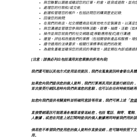
與您聯繫以跟進或確認您的訂單，約會，退貨或退款，並向您
處理您的付款和/或交易;
創建和管理您的帳戶，包括訪問您的購買歷史記錄;
回復您的詢問;
在我們的商店、社交媒體商店和其他地方定製廣告，以滿足您
與您溝通並管理您參與的特殊活動、競賽、抽獎、活動（如有
操作並與您就我們的社交網路或[移動應用程式]進行溝通;
運營、評估和改進我們的業務（包括開發新產品和服務，增
遵守適用的法律要求、相關行業標準和我們的政策;
為避免重複並確保您的資訊的準確性，請定期在內部或通過
[注意：請務必列出包括適用於您業務的所有內容]
我們還可能以其他方式使用這些資訊，我們在蒐集資訊時會發出具體
如果您向我們提供您的個人資料，我們打算將其用於直接行銷目的，
首次接受行銷訊息時向我們表達您的意願，也可以在任何時候拒絕再
「
如您向我們提供有關資料並明確同意該等用途，我們可將上述
您提
直接營銷通訊可能透過各種渠道發送給您，包括 電話、郵寄、電郵、
人數據，或您在同意上述訂閱時提供的個人數據將同時被我們用於該
倘若您不希望我們使用您的個人資料作直接促銷，您可隨時按照下文
用。