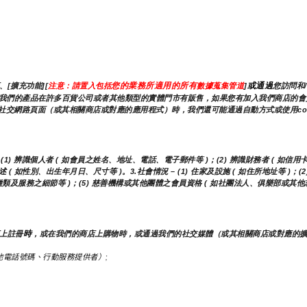
您的業務所適用的所有
或通過
[擴充功能][
注意：請置入包括
數據蒐集管道
]
您訪問和
集此資訊。我們的產品在許多百貨公司或者其他類型的實體門市有販售，如果您有加入我們商店
社交網路頁面（或其相關商店或對應的應用程式）時，我們還可能通過自動方式或使用co
) 辨識個人者 ( 如會員之姓名、地址、電話、電子郵件等 )；(2) 辨識財務者 ( 如信用
( 如性別、出生年月日、尺寸等 )。3.社會情況 – (1) 住家及設施 ( 如住所地址等 )；
之種類及服務之細節等 )；(5) 慈善機構或其他團體之會員資格 ( 如社團法人、俱樂部或其
時
上註冊
，或在我們的商店上購物時，或通過我們的社交媒體（或其相關商店或對應的
電話號碼、行動服務提供者）;