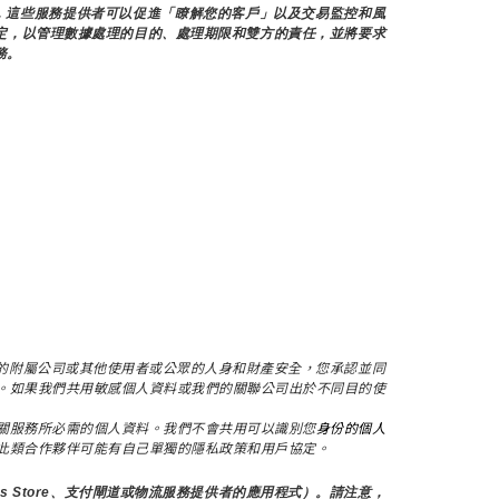
料，這些服務提供者可以促進「瞭解您的客戶」以及交易監控和風
定，以管理數據處理的目的、處理期限和雙方的責任，並將要求
務。
，保護我們的附屬公司或其他使用者或公眾的人身和財產安全，您承認並同
。如果我們共用敏感個人資料或我們的關聯公司出於不同目的使
關服務所必需的個人資料。我們不會共用可以識別您
身份的個人
此類合作夥伴可能有自己單獨的隱私政策和用戶協定。
s Store、支付閘道或物流服務提供者的應用程式）。請注意，