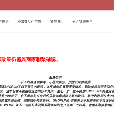
牌故事
部落客好評推薦
購物須知
筷子餐廳菜單
際政策仍需與商家聯繫確認。
免責聲明： 
以下內容僅供參考，不構成廣告、招攬或法律建議。
讀SHOPLINE以下提供的資訊，並根據您的實際需要修改，刪除或添加所有和
訊，也非旨在令您接收這些內容和資訊，更近一步，並不構成SHOPLINE與使用
意見的情況下，您不應出於任何目的依賴此處提供之範例資訊。範例內容所包含的
範例的資訊是正確、完整或即時更新的。 SHOPLINE 明確表示不對您基於本頁
SHOPLINE 並不一定認可本頁面可能連結到之任何第三方內容，也絕不對其承擔