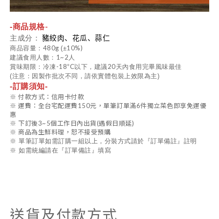
-
-
商品規格
主成分：
豬絞肉、花瓜、蒜仁
480
g
10%)
商品容量：
(
±
1~2
建議食用人數：
人
-18
C
20
賞味期限：冷凍
°
以下，建議
天內食用完畢風味最佳
(注意：因製作批次不同，請依實體包裝上效限為主)
-訂購須知-
※ 付款方式：信用卡付款
※ 運費：全台宅配運費150元，單筆訂單滿6件獨立菜色即享免運優
惠
※ 下訂後3~5個工作日內出貨(遇假日順延)
※ 商品為生鮮料理，恕不接受預購
※ 單筆訂單如需訂購一組以上，分裝方式請於『訂單備註』註明
※ 如需統編請在『訂單備註』填寫
送貨及付款方式