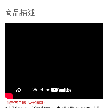
商品描述
-
-
百搭古早味 瓜仔滷肉
將古早味瓜仔肉淋在白飯或麵條上，大口吞下風味雋永的好滋味吧！