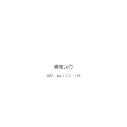
聯絡我們
電話：02-2775-4488
周一至周日(11:00~20:00)
圓碩有限公司
地址：台北市大安區光復南路290巷1號
統一編號：25134890